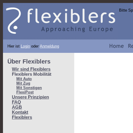
Bitte S
Hier ist
Login
oder
Anmeldung
Über Flexiblers
Wir sind Flexiblers
Flexiblers Mobilität
Mit Auto
Mit Zug
Mit Sonstigen
FlexiPost
Unsere Prinzipien
FAQ
AGB
Kontakt
Flexiblers