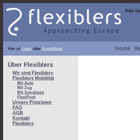
Bitte S
Hier ist
Login
oder
Anmeldung
Über Flexiblers
Wir sind Flexiblers
Flexiblers Mobilität
Mit Auto
Mit Zug
Mit Sonstigen
FlexiPost
Unsere Prinzipien
FAQ
AGB
Kontakt
Flexiblers