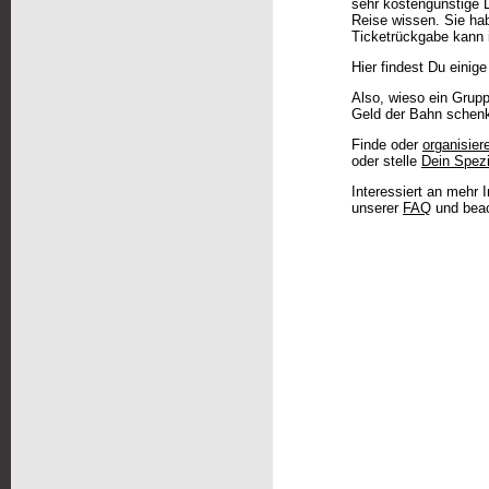
sehr kostengünstige L
Reise wissen. Sie ha
Ticketrückgabe kann i
Hier findest Du einige
Also, wieso ein Grupp
Geld der Bahn schenk
Finde oder
organisier
oder stelle
Dein Spez
Interessiert an mehr
unserer
FAQ
und beac