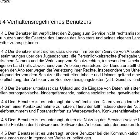
urück
§ 4 Verhaltensregeln eines Benutzers
 4.1 Der Benutzer ist verpflichtet den Zugang zum Service nicht rechtsmissb
u nutzen und die Gesetze des Landes des Anbieters und seines eigenen Land
ritter zu respektieren.
 4.2 Der Benutzer stellt sicher, dass die von ihm bei dem Service von Anbiet
estimmungen über den Jugendschutz, die Persönlichkeitsrechte (Preisgabe von
alschem Namen) und die Verletzung von Schutzrechten, insbesondere Urheberr
igenen Land (falls abweichend vom Anbieter) verstoßen. Der Benutzer stellt de
egen den Anbieter wegen der Verletzung ihrer Rechte, insbesondere von Urhe
ufgrund der von dem Benutzer übermittelten Inhalte und Uploads geltend mach
erpflichtung, den Anbieter von Rechtsverteidigungskosten (z.B. Gerichts- und 
 4.3 Der Benutzer unterlässt das Upload und die Eingabe von Daten mit sittenw
allen pornographische, kindergefährdende, nationalsozialistische, gewaltverher
 4.4 Dem Benutzer ist es untersagt, die veröffentlichten Daten von anderen 
n Form einer Kontaktaufnahme zu nutzen. Hierunter fällt insbesondere die Nut
elefonnummern und Postanschriften zu Werbezwecken, Konkurrenzhinweise
 4.5 Dem Benutzer ist es untersagt, durch die Nutzung des Services solche I
ie die Funktion der Hardware und Software des Anbieters oder der anderen B
 4.6 Dem Benutzer ist es untersagt, andere Benutzer bei der Kommunikation 
erleumden oder in irgendeiner Weise zu belästigen.