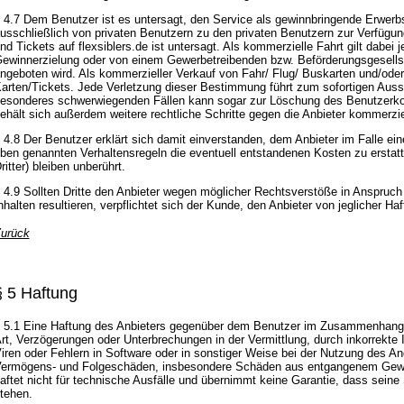
 4.7 Dem Benutzer ist es untersagt, den Service als gewinnbringende Erwerbs
usschließlich von privaten Benutzern zu den privaten Benutzern zur Verfügu
nd Tickets auf flexsiblers.de ist untersagt. Als kommerzielle Fahrt gilt dabe
ewinnerzielung oder von einem Gewerbetreibenden bzw. Beförderungsgesellsc
ngeboten wird. Als kommerzieller Verkauf von Fahr/ Flug/ Buskarten und/oder 
arten/Tickets. Jede Verletzung dieser Bestimmung führt zum sofortigen Auss
esonderes schwerwiegenden Fällen kann sogar zur Löschung des Benutzerkont
ehält sich außerdem weitere rechtliche Schritte gegen die Anbieter kommerziel
 4.8 Der Benutzer erklärt sich damit einverstanden, dem Anbieter im Falle e
ben genannten Verhaltensregeln die eventuell entstandenen Kosten zu erst
ritter) bleiben unberührt.
 4.9 Sollten Dritte den Anbieter wegen möglicher Rechtsverstöße in Anspruc
nhalten resultieren, verpflichtet sich der Kunde, den Anbieter von jeglicher Haf
urück
§ 5 Haftung
 5.1 Eine Haftung des Anbieters gegenüber dem Benutzer im Zusammenhang mi
rt, Verzögerungen oder Unterbrechungen in der Vermittlung, durch inkorrekte 
iren oder Fehlern in Software oder in sonstiger Weise bei der Nutzung des An
ermögens- und Folgeschäden, insbesondere Schäden aus entgangenem Gewinn
aftet nicht für technische Ausfälle und übernimmt keine Garantie, dass sei
tehen.