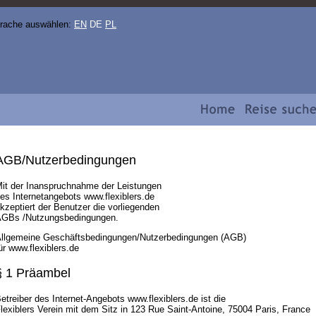
prache auswählen:
EN
DE
PL
AGB/Nutzerbedingungen
it der Inanspruchnahme der Leistungen
es Internetangebots www.flexiblers.de
kzeptiert der Benutzer die vorliegenden
GBs /Nutzungsbedingungen.
llgemeine Geschäftsbedingungen/Nutzerbedingungen (AGB)
ür www.flexiblers.de
§ 1 Präambel
etreiber des Internet-Angebots www.flexiblers.de ist die
lexiblers Verein mit dem Sitz in 123 Rue Saint-Antoine, 75004 Paris, France