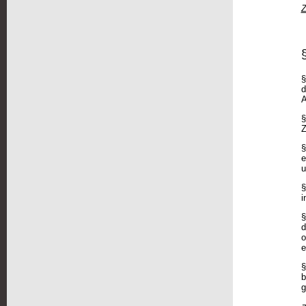
Z
§
d
A
§
Z
§
e
u
§
i
§
d
o
e
§
b
g