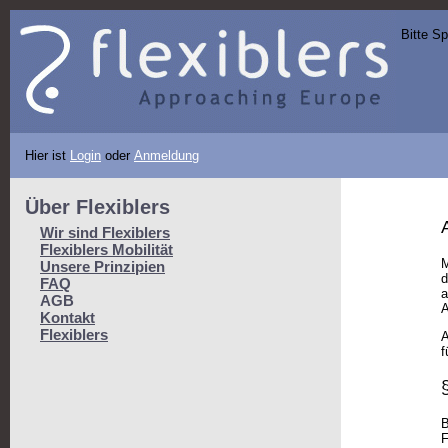
Bitte S
Hier ist
Login
oder
Anmeldung
Über Flexiblers
Wir sind Flexiblers
Flexiblers Mobilität
M
Unsere Prinzipien
d
FAQ
a
AGB
A
Kontakt
Flexiblers
A
f
B
F