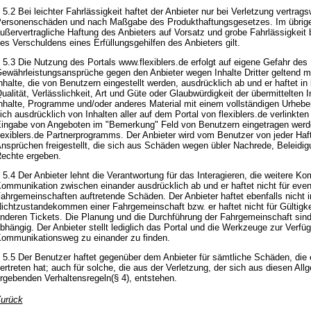
 5.2 Bei leichter Fahrlässigkeit haftet der Anbieter nur bei Verletzung vertrags
ersonenschäden und nach Maßgabe des Produkthaftungsgesetzes. Im übrigen i
ußervertragliche Haftung des Anbieters auf Vorsatz und grobe Fahrlässigkeit
es Verschuldens eines Erfüllungsgehilfen des Anbieters gilt.
 5.3 Die Nutzung des Portals www.flexiblers.de erfolgt auf eigene Gefahr des 
ewährleistungsansprüche gegen den Anbieter wegen Inhalte Dritter geltend mac
nhalte, die von Benutzern eingestellt werden, ausdrücklich ab und er haftet in k
ualität, Verlässlichkeit, Art und Güte oder Glaubwürdigkeit der übermittelten
nhalte, Programme und/oder anderes Material mit einem vollständigen Urheber
ich ausdrücklich von Inhalten aller auf dem Portal von flexiblers.de verlinkt
ingabe von Angeboten im "Bemerkung" Feld von Benutzern eingetragen werd
lexiblers.de Partnerprogramms. Der Anbieter wird vom Benutzer von jeder Ha
nsprüchen freigestellt, die sich aus Schäden wegen übler Nachrede, Beleidig
echte ergeben.
 5.4 Der Anbieter lehnt die Verantwortung für das Interagieren, die weitere K
ommunikation zwischen einander ausdrücklich ab und er haftet nicht für event
ahrgemeinschaften auftretende Schäden. Der Anbieter haftet ebenfalls nicht i
ichtzustandekommen einer Fahrgemeinschaft bzw. er haftet nicht für Gültigkeit
nderen Tickets. Die Planung und die Durchführung der Fahrgemeinschaft sind 
bhängig. Der Anbieter stellt lediglich das Portal und die Werkzeuge zur Ver
ommunikationsweg zu einander zu finden.
 5.5 Der Benutzer haftet gegenüber dem Anbieter für sämtliche Schäden, die 
ertreten hat; auch für solche, die aus der Verletzung, der sich aus diesen 
rgebenden Verhaltensregeln(§ 4), entstehen.
urück