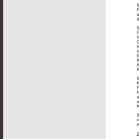
§
P
a
d
§
G
I
Q
I
s
E
f
A
R
§
K
F
N
a
a
K
§
v
e
Z