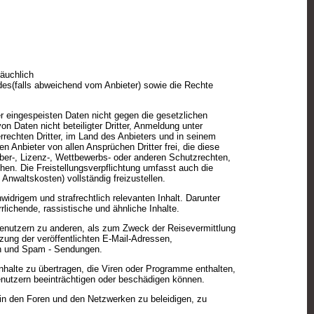
räuchlich
es(falls abweichend vom Anbieter) sowie die Rechte
er eingespeisten Daten nicht gegen die gesetzlichen
 Daten nicht beteiligter Dritter, Anmeldung unter
echten Dritter, im Land des Anbieters und in seinem
n Anbieter von allen Ansprüchen Dritter frei, die diese
ber-, Lizenz-, Wettbewerbs- oder anderen Schutzrechten,
en. Die Freistellungsverpflichtung umfasst auch die
Anwaltskosten) vollständig freizustellen.
idrigem und strafrechtlich relevanten Inhalt. Darunter
rlichende, rassistische und ähnliche Inhalte.
Benutzern zu anderen, als zum Zweck der Reisevermittlung
zung der veröffentlichten E-Mail-Adressen,
n und Spam - Sendungen.
nhalte zu übertragen, die Viren oder Programme enthalten,
enutzern beeinträchtigen oder beschädigen können.
in den Foren und den Netzwerken zu beleidigen, zu