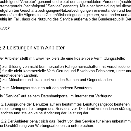
achfolgend "Anbieter" genannt und bietet den angemeldeten Personen (nachf
nternetportals (nachfolgend "Service" genannt). Mit einer Anmeldung bei diese
ufgeführten Geschäftsbedingungen/Nutzerbedingungen einverstanden und bestä
ass er/sie die Allgemeinen Geschäftsbedingungen gelesen, verstanden und a
ültig im Fall, dass die Nutzung des Service außerhalb der Bundesrepublik Deu
urück
§ 2 Leistungen vom Anbieter
er Anbieter stellt mit www.flexiblers.de eine kostenlose Vermittlungsstelle:
) zur Bildung von nicht kommerziellen Fahrgemeinschaften mit verschiedenen
) für die nicht kommerzielle Veräußerung und Erweb von Fahrkarten, unter an
erschiedenen Ländern.
) zur Mitnahme und Transport von den Sachen und Gegenständen
) zum Meinungsaustausch mit den anderen Benutzern
ls "Service" auf seinem Datenbankportal im Internet zur Verfügung.
 2.1 Ansprüche der Benutzer auf ein bestimmtes Leistungsangebot bestehen ni
erbesserung der Leistungen des Services vor. Die damit verbundenen ständig
ervices und stellen keine Änderung der Leistung dar.
 2.2 Der Anbieter behält sich das Recht vor, den Service für einen unbestimm
ie Durchführung von Wartungsarbeiten zu unterbrechen.