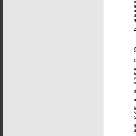
n
I
a
d
g
Z
D
a
b
v
c
d
a
§
V
S
§
d