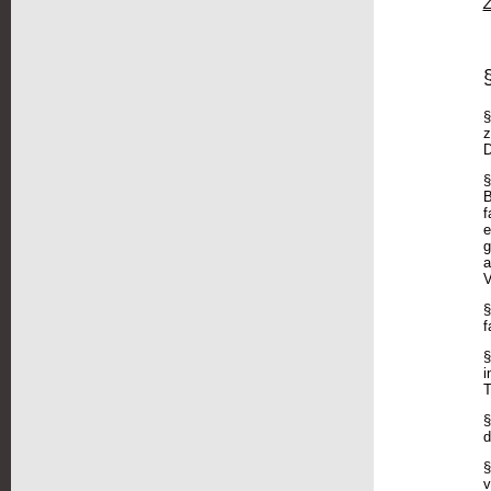
Z
§
z
D
§
B
f
e
g
a
V
§
f
§
i
T
§
d
§
v