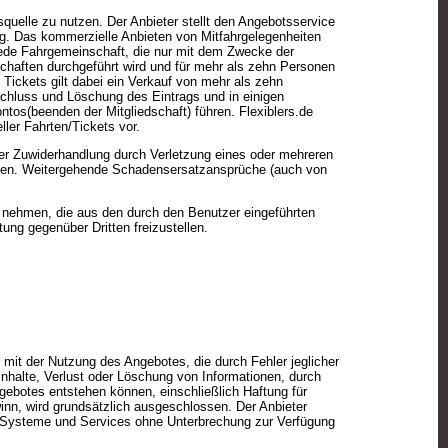
quelle zu nutzen. Der Anbieter stellt den Angebotsservice
ng. Das kommerzielle Anbieten von Mitfahrgelegenheiten
i jede Fahrgemeinschaft, die nur mit dem Zwecke der
haften durchgeführt wird und für mehr als zehn Personen
Tickets gilt dabei ein Verkauf von mehr als zehn
chluss und Löschung des Eintrags und in einigen
os(beenden der Mitgliedschaft) führen. Flexiblers.de
ler Fahrten/Tickets vor.
iner Zuwiderhandlung durch Verletzung eines oder mehreren
atten. Weitergehende Schadensersatzansprüche (auch von
h nehmen, die aus den durch den Benutzer eingeführten
tung gegenüber Dritten freizustellen.
t der Nutzung des Angebotes, die durch Fehler jeglicher
Inhalte, Verlust oder Löschung von Informationen, durch
gebotes entstehen können, einschließlich Haftung für
, wird grundsätzlich ausgeschlossen. Der Anbieter
ne Systeme und Services ohne Unterbrechung zur Verfügung