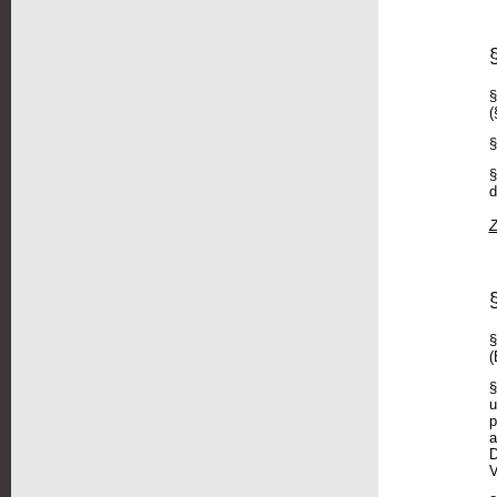
§
(
§
§
d
Z
§
(
§
u
p
a
D
V