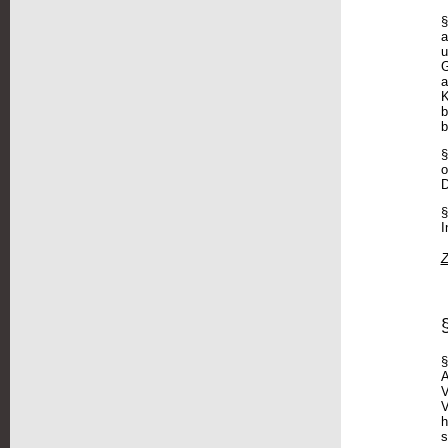
§
a
u
G
a
K
b
b
§
o
D
§
I
Z
§
A
V
V
h
s